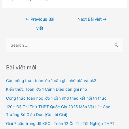
Điều
←
Previous Bài
Next Bài viết
→
hướng
viết
bài
viết
S
e
a
r
Bài viết mới
c
h
Các công thức toán lớp 1 cần ghi nhớ hk1 và hk2
f
Kiến thức Toán lớp 1 Cánh Diều cần ghi nhớ
o
Công thức toán học lớp 1 cần nhớ theo kết nối tri thức
r
120+ Đề Thi Thử THPT Quốc Gia 2025 Môn Vật Lí – Các
:
Trường Sở Giáo Dục [Có Lời Giải]
Giải 7 câu trong đề KSCL Toán 12 Ôn Thi Tốt Nghiệp THPT