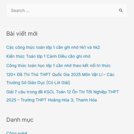
viết
S
e
a
r
Bài viết mới
c
h
Các công thức toán lớp 1 cần ghi nhớ hk1 và hk2
f
Kiến thức Toán lớp 1 Cánh Diều cần ghi nhớ
o
Công thức toán học lớp 1 cần nhớ theo kết nối tri thức
r
120+ Đề Thi Thử THPT Quốc Gia 2025 Môn Vật Lí – Các
:
Trường Sở Giáo Dục [Có Lời Giải]
Giải 7 câu trong đề KSCL Toán 12 Ôn Thi Tốt Nghiệp THPT
2025 – Trường THPT Hoằng Hóa 3, Thanh Hóa
Danh mục
Công nghệ