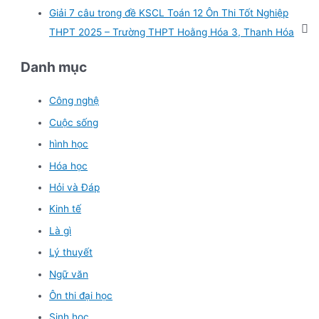
Giải 7 câu trong đề KSCL Toán 12 Ôn Thi Tốt Nghiệp
THPT 2025 – Trường THPT Hoằng Hóa 3, Thanh Hóa
Danh mục
Công nghệ
Cuộc sống
hình học
Hóa học
Hỏi và Đáp
Kinh tế
Là gì
Lý thuyết
Ngữ văn
Ôn thi đại học
Sinh học