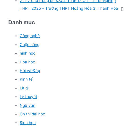
Giải 7 câu trong đề KSCL Toán 12 Ôn Thi Tốt Nghiệp
THPT 2025 – Trường THPT Hoằng Hóa 3, Thanh Hóa
Danh mục
Công nghệ
Cuộc sống
hình học
Hóa học
Hỏi và Đáp
Kinh tế
Là gì
Lý thuyết
Ngữ văn
Ôn thi đại học
Sinh học