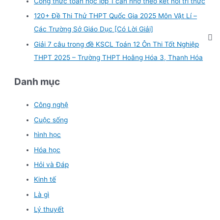
Công thức toán học lớp 1 cần nhớ theo kết nối tri thức
120+ Đề Thi Thử THPT Quốc Gia 2025 Môn Vật Lí –
Các Trường Sở Giáo Dục [Có Lời Giải]
Giải 7 câu trong đề KSCL Toán 12 Ôn Thi Tốt Nghiệp
THPT 2025 – Trường THPT Hoằng Hóa 3, Thanh Hóa
Danh mục
Công nghệ
Cuộc sống
hình học
Hóa học
Hỏi và Đáp
Kinh tế
Là gì
Lý thuyết