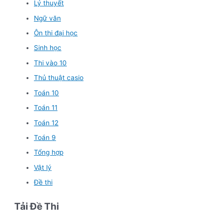
Lý thuyết
Ngữ văn
Ôn thi đại học
Sinh học
Thi vào 10
Thủ thuật casio
Toán 10
Toán 11
Toán 12
Toán 9
Tổng hợp
Vật lý
Đề thi
Tải Đề Thi