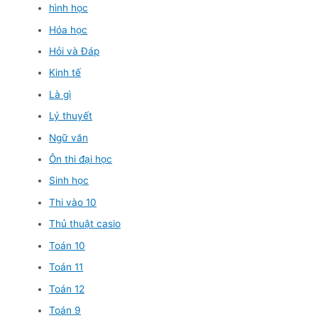
hình học
Hóa học
Hỏi và Đáp
Kinh tế
Là gì
Lý thuyết
Ngữ văn
Ôn thi đại học
Sinh học
Thi vào 10
Thủ thuật casio
Toán 10
Toán 11
Toán 12
Toán 9