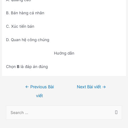
B. Bán hàng cá nhân
C. Xúc tiến bán
D. Quan hệ công chúng
Hướng dẫn
Chọn
B
là đáp án đúng
Điều
←
Previous Bài
Next Bài viết
→
hướng
viết
bài
viết
S
e
a