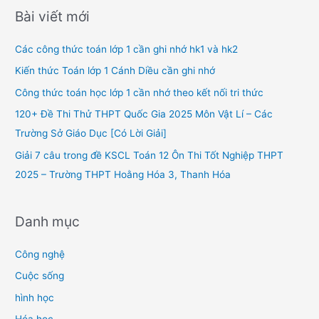
r
Bài viết mới
c
h
Các công thức toán lớp 1 cần ghi nhớ hk1 và hk2
f
Kiến thức Toán lớp 1 Cánh Diều cần ghi nhớ
o
Công thức toán học lớp 1 cần nhớ theo kết nối tri thức
r
120+ Đề Thi Thử THPT Quốc Gia 2025 Môn Vật Lí – Các
:
Trường Sở Giáo Dục [Có Lời Giải]
Giải 7 câu trong đề KSCL Toán 12 Ôn Thi Tốt Nghiệp THPT
2025 – Trường THPT Hoằng Hóa 3, Thanh Hóa
Danh mục
Công nghệ
Cuộc sống
hình học