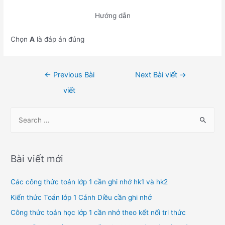
Hướng dẫn
Chọn
A
là đáp án đúng
Điều
←
Previous Bài
Next Bài viết
→
hướng
viết
bài
viết
S
e
a
r
Bài viết mới
c
h
Các công thức toán lớp 1 cần ghi nhớ hk1 và hk2
f
Kiến thức Toán lớp 1 Cánh Diều cần ghi nhớ
o
Công thức toán học lớp 1 cần nhớ theo kết nối tri thức
r