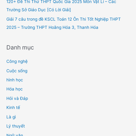
120+ Đề Thi Thử THPT Quốc Gia 2025 Môn Vật Lí – Các
:
Trường Sở Giáo Dục [Có Lời Giải]
Giải 7 câu trong đề KSCL Toán 12 Ôn Thi Tốt Nghiệp THPT
2025 – Trường THPT Hoằng Hóa 3, Thanh Hóa
Danh mục
Công nghệ
Cuộc sống
hình học
Hóa học
Hỏi và Đáp
Kinh tế
Là gì
Lý thuyết
Ngữ văn