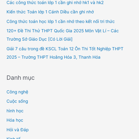
h
Các công thức toán lớp 1 cần ghi nhớ hk1 và hk2
f
Kiến thức Toán lớp 1 Cánh Diều cần ghi nhớ
o
Công thức toán học lớp 1 cần nhớ theo kết nối tri thức
r
120+ Đề Thi Thử THPT Quốc Gia 2025 Môn Vật Lí – Các
:
Trường Sở Giáo Dục [Có Lời Giải]
Giải 7 câu trong đề KSCL Toán 12 Ôn Thi Tốt Nghiệp THPT
2025 – Trường THPT Hoằng Hóa 3, Thanh Hóa
Danh mục
Công nghệ
Cuộc sống
hình học
Hóa học
Hỏi và Đáp