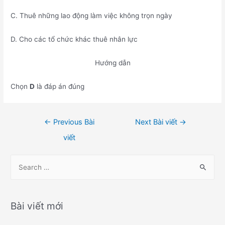
C. Thuê những lao động làm việc không trọn ngày
D. Cho các tổ chức khác thuê nhân lực
Hướng dẫn
Chọn
D
là đáp án đúng
Điều
←
Previous Bài
Next Bài viết
→
hướng
viết
bài
viết
S
e
a
r
Bài viết mới
c