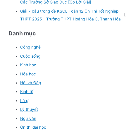
Các Trường Sở Giáo Dục [Có Lời Giải]
Giải 7 câu trong đề KSCL Toán 12 Ôn Thi Tốt Nghiệp
THPT 2025 – Trường THPT Hoằng Hóa 3, Thanh Hóa
Danh mục
Công nghệ
Cuộc sống
hình học
Hóa học
Hỏi và Đáp
Kinh tế
Là gì
Lý thuyết
Ngữ văn
Ôn thi đại học