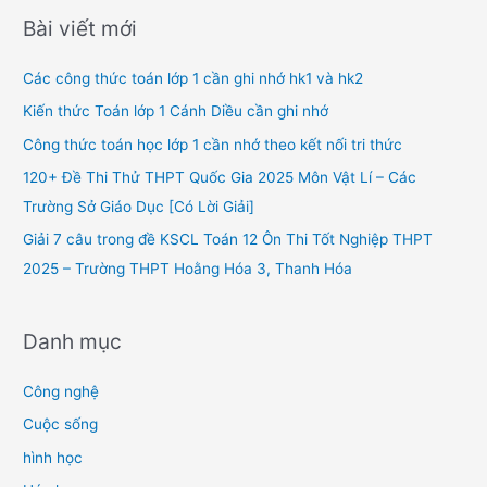
r
Bài viết mới
c
h
Các công thức toán lớp 1 cần ghi nhớ hk1 và hk2
f
Kiến thức Toán lớp 1 Cánh Diều cần ghi nhớ
o
Công thức toán học lớp 1 cần nhớ theo kết nối tri thức
r
120+ Đề Thi Thử THPT Quốc Gia 2025 Môn Vật Lí – Các
:
Trường Sở Giáo Dục [Có Lời Giải]
Giải 7 câu trong đề KSCL Toán 12 Ôn Thi Tốt Nghiệp THPT
2025 – Trường THPT Hoằng Hóa 3, Thanh Hóa
Danh mục
Công nghệ
Cuộc sống
hình học