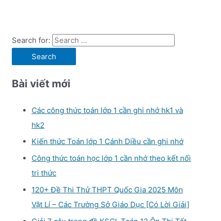
Search for:
Bài viết mới
Các công thức toán lớp 1 cần ghi nhớ hk1 và
hk2
Kiến thức Toán lớp 1 Cánh Diều cần ghi nhớ
Công thức toán học lớp 1 cần nhớ theo kết nối
tri thức
120+ Đề Thi Thử THPT Quốc Gia 2025 Môn
Vật Lí – Các Trường Sở Giáo Dục [Có Lời Giải]