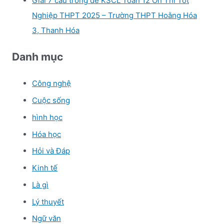
Giải 7 câu trong đề KSCL Toán 12 Ôn Thi Tốt
Nghiệp THPT 2025 – Trường THPT Hoằng Hóa
3, Thanh Hóa
Danh mục
Công nghệ
Cuộc sống
hình học
Hóa học
Hỏi và Đáp
Kinh tế
Là gì
Lý thuyết
Ngữ văn