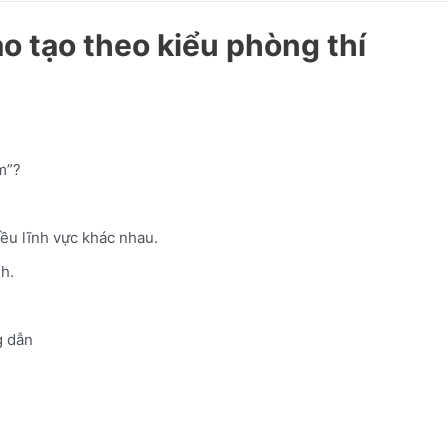
 tạo theo kiểu phòng thí
m”?
iều lĩnh vực khác nhau.
h.
 dẫn