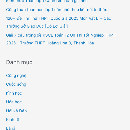
Kiến thức Toán lớp 1 Cánh Diều cần ghi nhớ
o
Công thức toán học lớp 1 cần nhớ theo kết nối tri thức
r
120+ Đề Thi Thử THPT Quốc Gia 2025 Môn Vật Lí – Các
:
Trường Sở Giáo Dục [Có Lời Giải]
Giải 7 câu trong đề KSCL Toán 12 Ôn Thi Tốt Nghiệp THPT
2025 – Trường THPT Hoằng Hóa 3, Thanh Hóa
Danh mục
Công nghệ
Cuộc sống
hình học
Hóa học
Hỏi và Đáp
Kinh tế
Là gì