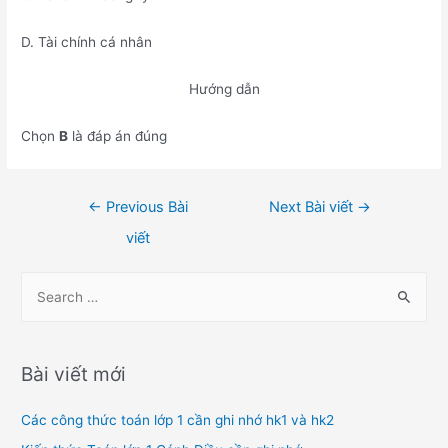
D. Tài chính cá nhân
Hướng dẫn
Chọn
B
là đáp án đúng
Điều
←
Previous Bài
Next Bài viết
→
hướng
viết
bài
viết
S
e
a
r
Bài viết mới
c
h
Các công thức toán lớp 1 cần ghi nhớ hk1 và hk2
f