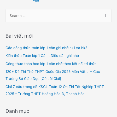
viết
bài
viết
S
e
a
r
Bài viết mới
c
h
Các công thức toán lớp 1 cần ghi nhớ hk1 và hk2
f
Kiến thức Toán lớp 1 Cánh Diều cần ghi nhớ
o
Công thức toán học lớp 1 cần nhớ theo kết nối tri thức
r
120+ Đề Thi Thử THPT Quốc Gia 2025 Môn Vật Lí – Các
:
Trường Sở Giáo Dục [Có Lời Giải]
Giải 7 câu trong đề KSCL Toán 12 Ôn Thi Tốt Nghiệp THPT
2025 – Trường THPT Hoằng Hóa 3, Thanh Hóa
Danh mục