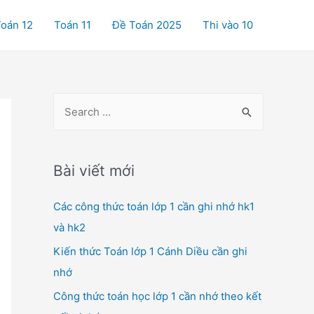
oán 12
Toán 11
Đề Toán 2025
Thi vào 10
S
e
a
r
Bài viết mới
c
Các công thức toán lớp 1 cần ghi nhớ hk1
h
và hk2
f
o
Kiến thức Toán lớp 1 Cánh Diều cần ghi
r
nhớ
:
Công thức toán học lớp 1 cần nhớ theo kết