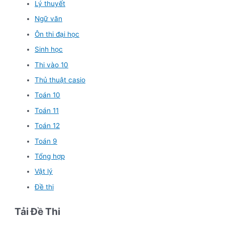
Lý thuyết
Ngữ văn
Ôn thi đại học
Sinh học
Thi vào 10
Thủ thuật casio
Toán 10
Toán 11
Toán 12
Toán 9
Tổng hợp
Vật lý
Đề thi
Tải Đề Thi