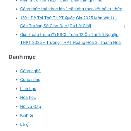
Kiến thức Toán lớp 1 Cánh Diều cần ghi nhớ
Công thức toán học lớp 1 cần nhớ theo kết nối tri thức
120+ Đề Thi Thử THPT Quốc Gia 2025 Môn Vật Lí –
Các Trường Sở Giáo Dục [Có Lời Giải]
Giải 7 câu trong đề KSCL Toán 12 Ôn Thi Tốt Nghiệp
THPT 2025 – Trường THPT Hoằng Hóa 3, Thanh Hóa
Danh mục
Công nghệ
Cuộc sống
hình học
Hóa học
Hỏi và Đáp
Kinh tế
Là gì