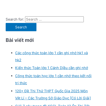
Search for:
Bài viết mới
Các công thức toán lớp 1 cần ghi nhớ hk1 và
hk2
Kiến thức Toán lớp 1 Cánh Diều cần ghi nhớ
Công thức toán học lớp 1 cần nhớ theo kết nối
tri thức
120+ Đề Thi Thử THPT Quốc Gia 2025 Môn
Vật Lí – Các Trường Sở Giáo Dục [Có Lời Giải]