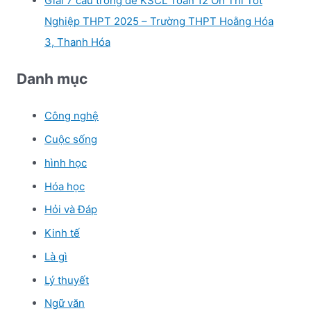
Giải 7 câu trong đề KSCL Toán 12 Ôn Thi Tốt
Nghiệp THPT 2025 – Trường THPT Hoằng Hóa
3, Thanh Hóa
Danh mục
Công nghệ
Cuộc sống
hình học
Hóa học
Hỏi và Đáp
Kinh tế
Là gì
Lý thuyết
Ngữ văn