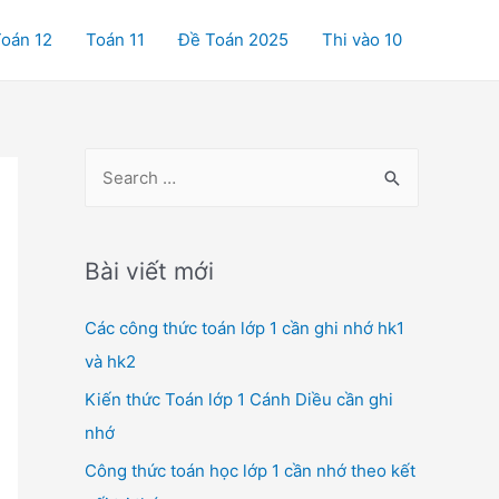
oán 12
Toán 11
Đề Toán 2025
Thi vào 10
S
e
a
r
Bài viết mới
c
Các công thức toán lớp 1 cần ghi nhớ hk1
h
và hk2
f
o
Kiến thức Toán lớp 1 Cánh Diều cần ghi
r
nhớ
:
Công thức toán học lớp 1 cần nhớ theo kết