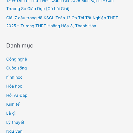
120+ Đề Thi Thử THPT Quốc Gia 2025 Môn Vật Lí – Các
:
Trường Sở Giáo Dục [Có Lời Giải]
Giải 7 câu trong đề KSCL Toán 12 Ôn Thi Tốt Nghiệp THPT
2025 – Trường THPT Hoằng Hóa 3, Thanh Hóa
Danh mục
Công nghệ
Cuộc sống
hình học
Hóa học
Hỏi và Đáp
Kinh tế
Là gì
Lý thuyết
Ngữ văn