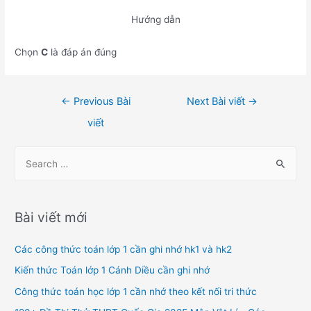
Hướng dẫn
Chọn
C
là đáp án đúng
Điều
←
Previous Bài
Next Bài viết
→
hướng
viết
bài
viết
S
e
a
r
Bài viết mới
c
h
Các công thức toán lớp 1 cần ghi nhớ hk1 và hk2
f
Kiến thức Toán lớp 1 Cánh Diều cần ghi nhớ
o
Công thức toán học lớp 1 cần nhớ theo kết nối tri thức
r