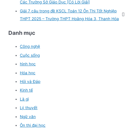
Các Trường Sở Giáo Dục [Có Lời Giải]
Giải 7 câu trong đề KSCL Toán 12 Ôn Thi Tốt Nghiệp
THPT 2025 – Trường THPT Hoằng Hóa 3, Thanh Hóa
Danh mục
Công nghệ
Cuộc sống
hình học
Hóa học
Hỏi và Đáp
Kinh tế
Là gì
Lý thuyết
Ngữ văn
Ôn thi đại học