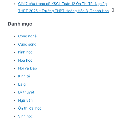
Giải 7 câu trong đề KSCL Toán 12 Ôn Thi Tốt Nghiệp
THPT 2025 – Trường THPT Hoằng Hóa 3, Thanh Hóa
Danh mục
Công nghệ
Cuộc sống
hình học
Hóa học
Hỏi và Đáp
Kinh tế
Là gì
Lý thuyết
Ngữ văn
Ôn thi đại học
Sinh học