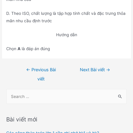
D. Theo ISO, chất lượng là tập hợp tính chất và đặc trưng thỏa
mãn nhu cầu định trước
Hướng dẫn
Chọn
A
là đáp án đúng
Điều
←
Previous Bài
Next Bài viết
→
hướng
viết
bài
viết
S
e
a
r
Bài viết mới
c
h
Các công thức toán lớp 1 cần ghi nhớ hk1 và hk2