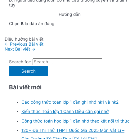
D. Người tiêu dùng luôn có nhu cầu thường xuyên và thuần
túy
Hướng dẫn
Chọn
B
là đáp án đúng
Điều hướng bài viết
←
Previous Bài viết
Next Bài viết
→
Search for:
Bài viết mới
Các công thức toán lớp 1 cần ghi nhớ hk1 và hk2
Kiến thức Toán lớp 1 Cánh Diều cần ghi nhớ
Công thức toán học lớp 1 cần nhớ theo kết nối tri thức
120+ Đề Thi Thử THPT Quốc Gia 2025 Môn Vật Lí –
Các Trường Sở Giáo Dục [Có Lời Giải]