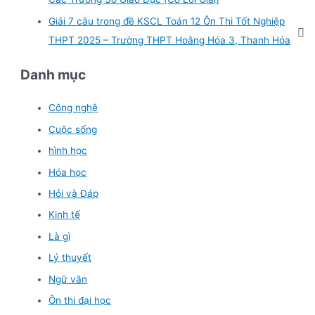
Giải 7 câu trong đề KSCL Toán 12 Ôn Thi Tốt Nghiệp
THPT 2025 – Trường THPT Hoằng Hóa 3, Thanh Hóa
Danh mục
Công nghệ
Cuộc sống
hình học
Hóa học
Hỏi và Đáp
Kinh tế
Là gì
Lý thuyết
Ngữ văn
Ôn thi đại học