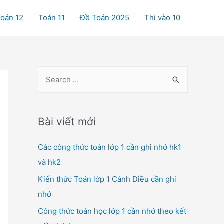
oán 12
Toán 11
Đề Toán 2025
Thi vào 10
S
e
a
r
Bài viết mới
c
Các công thức toán lớp 1 cần ghi nhớ hk1
h
và hk2
f
o
Kiến thức Toán lớp 1 Cánh Diều cần ghi
r
nhớ
:
Công thức toán học lớp 1 cần nhớ theo kết