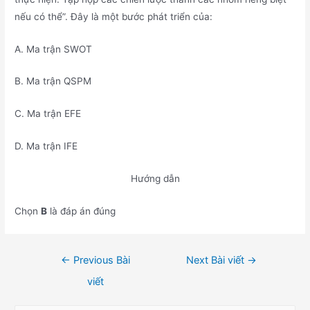
nếu có thể”. Đây là một bước phát triển của:
A. Ma trận SWOT
B. Ma trận QSPM
C. Ma trận EFE
D. Ma trận IFE
Hướng dẫn
Chọn
B
là đáp án đúng
Điều
←
Previous Bài
Next Bài viết
→
hướng
viết
bài
viết