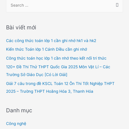
S
e
a
r
Bài viết mới
c
h
Các công thức toán lớp 1 cần ghi nhớ hk1 và hk2
f
Kiến thức Toán lớp 1 Cánh Diều cần ghi nhớ
o
Công thức toán học lớp 1 cần nhớ theo kết nối tri thức
r
120+ Đề Thi Thử THPT Quốc Gia 2025 Môn Vật Lí – Các
:
Trường Sở Giáo Dục [Có Lời Giải]
Giải 7 câu trong đề KSCL Toán 12 Ôn Thi Tốt Nghiệp THPT
2025 – Trường THPT Hoằng Hóa 3, Thanh Hóa
Danh mục
Công nghệ