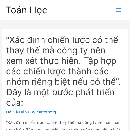
Skip
Toán Học
to
Main
content
Men
“Xác định chiến lược có thể
thay thế mà công ty nên
xem xét thực hiện. Tập hợp
các chiến lược thành các
nhóm riêng biệt nếu có thể”.
Đây là một bước phát triển
của:
Hỏi và Đáp
/ By
Maththorg
“Xác định chiến lược có thể thay thế mà công ty nên xem xét
thực hiện. Tập hợp các chiến lược thành các nhóm riêng biệt