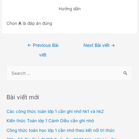
Hướng dẫn
Chọn
A
là đáp án đúng
Điều
←
Previous Bài
Next Bài viết
→
hướng
viết
bài
viết
S
e
a
r
Bài viết mới
c
h
Các công thức toán lớp 1 cần ghi nhớ hk1 và hk2
f
Kiến thức Toán lớp 1 Cánh Diều cần ghi nhớ
o
Công thức toán học lớp 1 cần nhớ theo kết nối tri thức
r