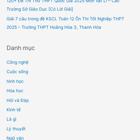
120+ Đề Thi Thử THPT Quốc Gia 2025 Môn Vật Lí – Các
:
Trường Sở Giáo Dục [Có Lời Giải]
Giải 7 câu trong đề KSCL Toán 12 Ôn Thi Tốt Nghiệp THPT
2025 – Trường THPT Hoằng Hóa 3, Thanh Hóa
Danh mục
Công nghệ
Cuộc sống
hình học
Hóa học
Hỏi và Đáp
Kinh tế
Là gì
Lý thuyết
Ngữ văn