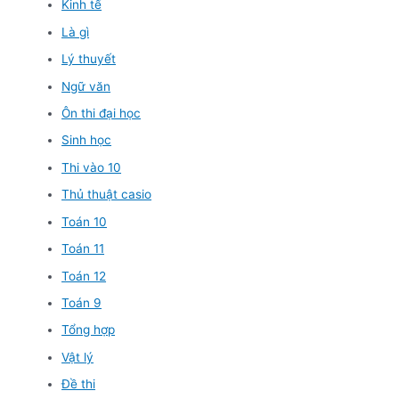
Kinh tế
Là gì
Lý thuyết
Ngữ văn
Ôn thi đại học
Sinh học
Thi vào 10
Thủ thuật casio
Toán 10
Toán 11
Toán 12
Toán 9
Tổng hợp
Vật lý
Đề thi