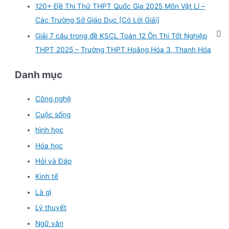
120+ Đề Thi Thử THPT Quốc Gia 2025 Môn Vật Lí –
Các Trường Sở Giáo Dục [Có Lời Giải]
Giải 7 câu trong đề KSCL Toán 12 Ôn Thi Tốt Nghiệp
THPT 2025 – Trường THPT Hoằng Hóa 3, Thanh Hóa
Danh mục
Công nghệ
Cuộc sống
hình học
Hóa học
Hỏi và Đáp
Kinh tế
Là gì
Lý thuyết
Ngữ văn