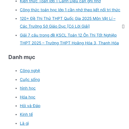
Kiến thức Toán lớp 1 Cánh Diều cần ghi nhớ
Công thức toán học lớp 1 cần nhớ theo kết nối tri thức
120+ Đề Thi Thử THPT Quốc Gia 2025 Môn Vật Lí –
Các Trường Sở Giáo Dục [Có Lời Giải]
Giải 7 câu trong đề KSCL Toán 12 Ôn Thi Tốt Nghiệp
THPT 2025 – Trường THPT Hoằng Hóa 3, Thanh Hóa
Danh mục
Công nghệ
Cuộc sống
hình học
Hóa học
Hỏi và Đáp
Kinh tế
Là gì