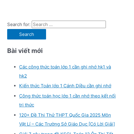
Search for:
Bài viết mới
Các công thức toán lớp 1 cần ghi nhớ hk1 và
hk2
Kiến thức Toán lớp 1 Cánh Diều cần ghi nhớ
Công thức toán học lớp 1 cần nhớ theo kết nối
tri thức
120+ Đề Thi Thử THPT Quốc Gia 2025 Môn
Vật Lí – Các Trường Sở Giáo Dục [Có Lời Giải]