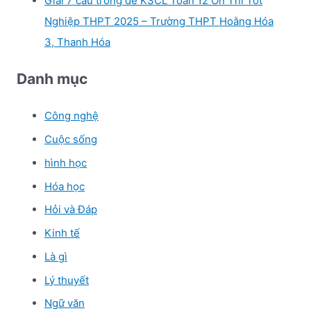
Giải 7 câu trong đề KSCL Toán 12 Ôn Thi Tốt
Nghiệp THPT 2025 – Trường THPT Hoằng Hóa
3, Thanh Hóa
Danh mục
Công nghệ
Cuộc sống
hình học
Hóa học
Hỏi và Đáp
Kinh tế
Là gì
Lý thuyết
Ngữ văn