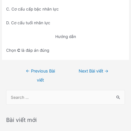
C. Cơ cấu cấp bậc nhân lực
D. Cơ cấu tuổi nhân lực
Hướng dẫn
Chọn
C
là đáp án đúng
Điều
←
Previous Bài
Next Bài viết
→
hướng
viết
bài
viết
S
e
a
r
Bài viết mới
c