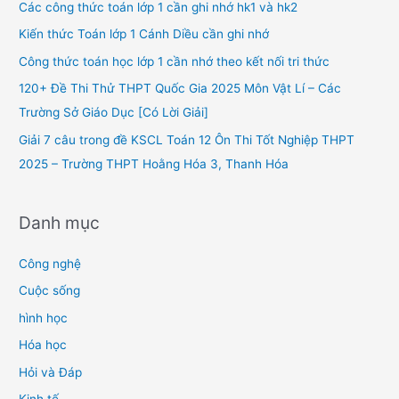
h
Các công thức toán lớp 1 cần ghi nhớ hk1 và hk2
f
Kiến thức Toán lớp 1 Cánh Diều cần ghi nhớ
o
Công thức toán học lớp 1 cần nhớ theo kết nối tri thức
r
120+ Đề Thi Thử THPT Quốc Gia 2025 Môn Vật Lí – Các
:
Trường Sở Giáo Dục [Có Lời Giải]
Giải 7 câu trong đề KSCL Toán 12 Ôn Thi Tốt Nghiệp THPT
2025 – Trường THPT Hoằng Hóa 3, Thanh Hóa
Danh mục
Công nghệ
Cuộc sống
hình học
Hóa học
Hỏi và Đáp