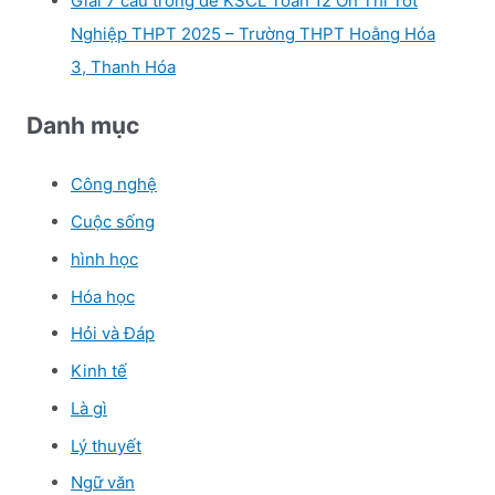
Giải 7 câu trong đề KSCL Toán 12 Ôn Thi Tốt
Nghiệp THPT 2025 – Trường THPT Hoằng Hóa
3, Thanh Hóa
Danh mục
Công nghệ
Cuộc sống
hình học
Hóa học
Hỏi và Đáp
Kinh tế
Là gì
Lý thuyết
Ngữ văn