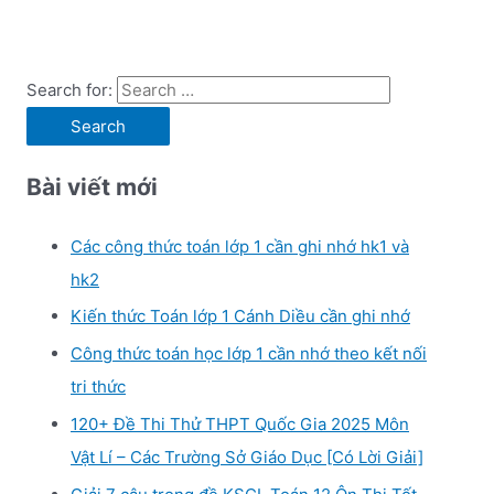
Search for:
Bài viết mới
Các công thức toán lớp 1 cần ghi nhớ hk1 và
hk2
Kiến thức Toán lớp 1 Cánh Diều cần ghi nhớ
Công thức toán học lớp 1 cần nhớ theo kết nối
tri thức
120+ Đề Thi Thử THPT Quốc Gia 2025 Môn
Vật Lí – Các Trường Sở Giáo Dục [Có Lời Giải]