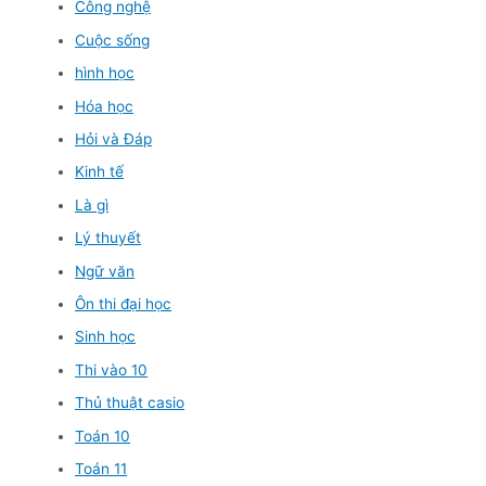
Công nghệ
Cuộc sống
hình học
Hóa học
Hỏi và Đáp
Kinh tế
Là gì
Lý thuyết
Ngữ văn
Ôn thi đại học
Sinh học
Thi vào 10
Thủ thuật casio
Toán 10
Toán 11