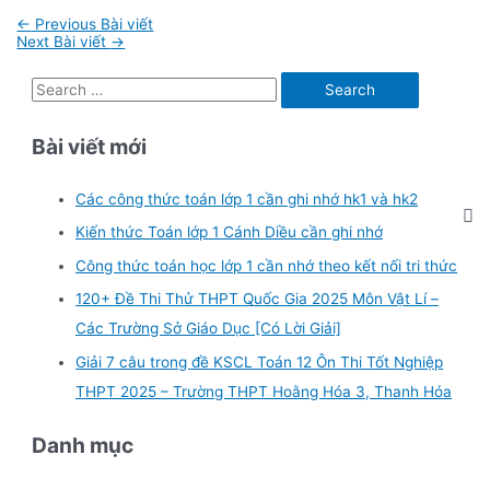
Điều
←
Previous Bài viết
hướng
Next Bài viết
→
bài
viết
S
e
Bài viết mới
a
r
Các công thức toán lớp 1 cần ghi nhớ hk1 và hk2
c
Kiến thức Toán lớp 1 Cánh Diều cần ghi nhớ
h
f
Công thức toán học lớp 1 cần nhớ theo kết nối tri thức
o
120+ Đề Thi Thử THPT Quốc Gia 2025 Môn Vật Lí –
r
Các Trường Sở Giáo Dục [Có Lời Giải]
:
Giải 7 câu trong đề KSCL Toán 12 Ôn Thi Tốt Nghiệp
THPT 2025 – Trường THPT Hoằng Hóa 3, Thanh Hóa
Danh mục