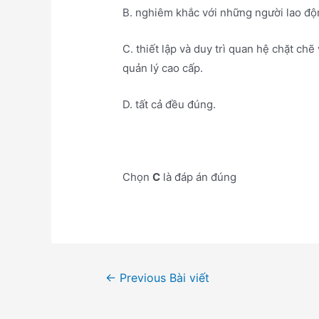
B. nghiêm khắc với những người lao độn
C. thiết lập và duy trì quan hệ chặt ch
quản lý cao cấp.
D. tất cả đều đúng.
Chọn
C
là đáp án đúng
Điều
←
Previous Bài viết
hướng
bài