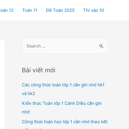
oán 12
Toán 11
Đề Toán 2025
Thi vào 10
S
e
a
r
Bài viết mới
c
Các công thức toán lớp 1 cần ghi nhớ hk1
h
và hk2
f
o
Kiến thức Toán lớp 1 Cánh Diều cần ghi
r
nhớ
:
Công thức toán học lớp 1 cần nhớ theo kết