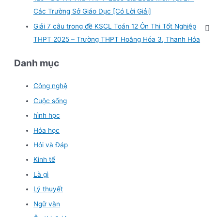
Các Trường Sở Giáo Dục [Có Lời Giải]
Giải 7 câu trong đề KSCL Toán 12 Ôn Thi Tốt Nghiệp
THPT 2025 – Trường THPT Hoằng Hóa 3, Thanh Hóa
Danh mục
Công nghệ
Cuộc sống
hình học
Hóa học
Hỏi và Đáp
Kinh tế
Là gì
Lý thuyết
Ngữ văn