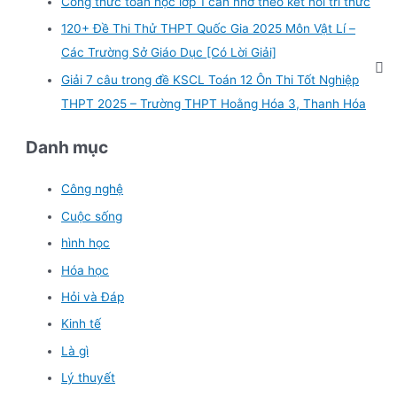
Công thức toán học lớp 1 cần nhớ theo kết nối tri thức
120+ Đề Thi Thử THPT Quốc Gia 2025 Môn Vật Lí –
Các Trường Sở Giáo Dục [Có Lời Giải]
Giải 7 câu trong đề KSCL Toán 12 Ôn Thi Tốt Nghiệp
THPT 2025 – Trường THPT Hoằng Hóa 3, Thanh Hóa
Danh mục
Công nghệ
Cuộc sống
hình học
Hóa học
Hỏi và Đáp
Kinh tế
Là gì
Lý thuyết