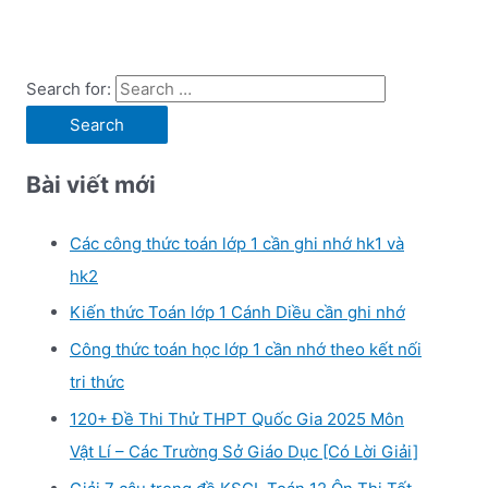
Search for:
Bài viết mới
Các công thức toán lớp 1 cần ghi nhớ hk1 và
hk2
Kiến thức Toán lớp 1 Cánh Diều cần ghi nhớ
Công thức toán học lớp 1 cần nhớ theo kết nối
tri thức
120+ Đề Thi Thử THPT Quốc Gia 2025 Môn
Vật Lí – Các Trường Sở Giáo Dục [Có Lời Giải]