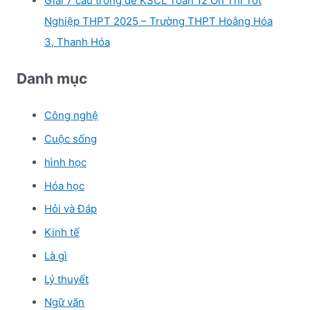
Giải 7 câu trong đề KSCL Toán 12 Ôn Thi Tốt
Nghiệp THPT 2025 – Trường THPT Hoằng Hóa
3, Thanh Hóa
Danh mục
Công nghệ
Cuộc sống
hình học
Hóa học
Hỏi và Đáp
Kinh tế
Là gì
Lý thuyết
Ngữ văn