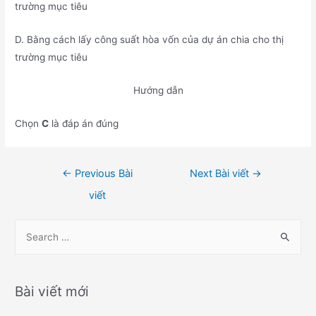
trường mục tiêu
D. Bằng cách lấy công suất hòa vốn của dự án chia cho thị
trường mục tiêu
Hướng dẫn
Chọn
C
là đáp án đúng
Điều
←
Previous Bài
Next Bài viết
→
hướng
viết
bài
viết
S
e
a
r
Bài viết mới
c