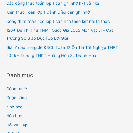
h
Các công thức toán lớp 1 cần ghi nhớ hk1 và hk2
f
Kiến thức Toán lớp 1 Cánh Diều cần ghi nhớ
o
Công thức toán học lớp 1 cần nhớ theo kết nối tri thức
r
120+ Đề Thi Thử THPT Quốc Gia 2025 Môn Vật Lí – Các
:
Trường Sở Giáo Dục [Có Lời Giải]
Giải 7 câu trong đề KSCL Toán 12 Ôn Thi Tốt Nghiệp THPT
2025 – Trường THPT Hoằng Hóa 3, Thanh Hóa
Danh mục
Công nghệ
Cuộc sống
hình học
Hóa học
Hỏi và Đáp