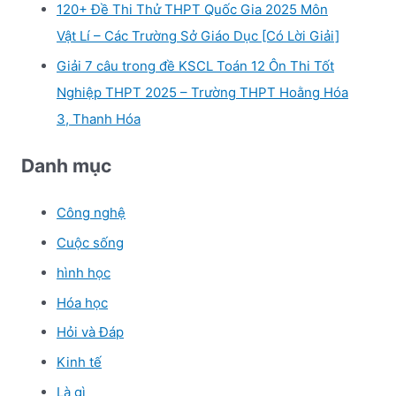
120+ Đề Thi Thử THPT Quốc Gia 2025 Môn
Vật Lí – Các Trường Sở Giáo Dục [Có Lời Giải]
Giải 7 câu trong đề KSCL Toán 12 Ôn Thi Tốt
Nghiệp THPT 2025 – Trường THPT Hoằng Hóa
3, Thanh Hóa
Danh mục
Công nghệ
Cuộc sống
hình học
Hóa học
Hỏi và Đáp
Kinh tế
Là gì