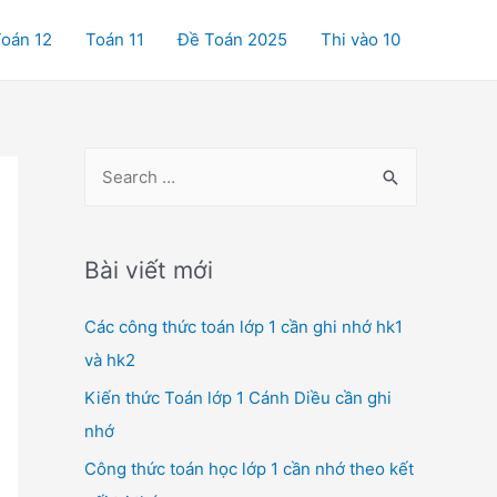
oán 12
Toán 11
Đề Toán 2025
Thi vào 10
S
e
a
r
Bài viết mới
c
Các công thức toán lớp 1 cần ghi nhớ hk1
h
và hk2
f
o
Kiến thức Toán lớp 1 Cánh Diều cần ghi
r
nhớ
:
Công thức toán học lớp 1 cần nhớ theo kết