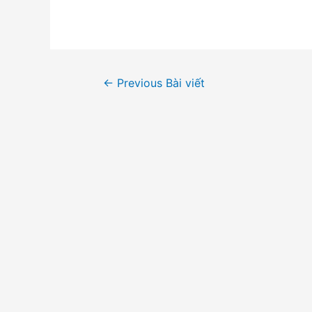
Điều
←
Previous Bài viết
hướng
bài
viết