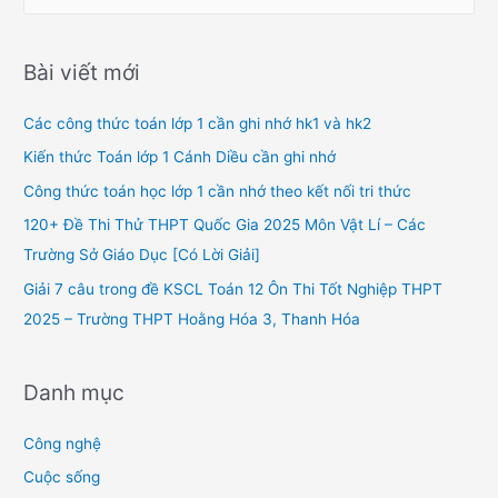
e
a
r
Bài viết mới
c
h
Các công thức toán lớp 1 cần ghi nhớ hk1 và hk2
f
Kiến thức Toán lớp 1 Cánh Diều cần ghi nhớ
o
Công thức toán học lớp 1 cần nhớ theo kết nối tri thức
r
120+ Đề Thi Thử THPT Quốc Gia 2025 Môn Vật Lí – Các
:
Trường Sở Giáo Dục [Có Lời Giải]
Giải 7 câu trong đề KSCL Toán 12 Ôn Thi Tốt Nghiệp THPT
2025 – Trường THPT Hoằng Hóa 3, Thanh Hóa
Danh mục
Công nghệ
Cuộc sống