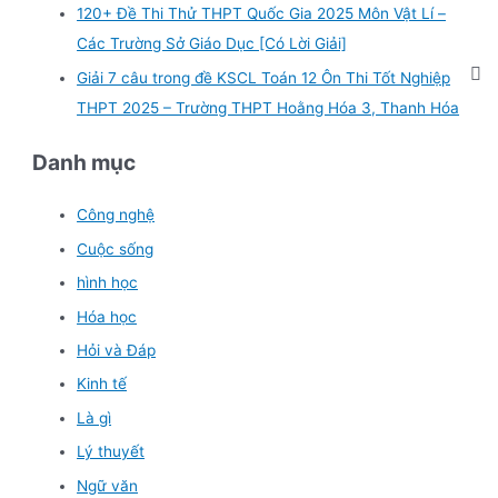
120+ Đề Thi Thử THPT Quốc Gia 2025 Môn Vật Lí –
Các Trường Sở Giáo Dục [Có Lời Giải]
Giải 7 câu trong đề KSCL Toán 12 Ôn Thi Tốt Nghiệp
THPT 2025 – Trường THPT Hoằng Hóa 3, Thanh Hóa
Danh mục
Công nghệ
Cuộc sống
hình học
Hóa học
Hỏi và Đáp
Kinh tế
Là gì
Lý thuyết
Ngữ văn