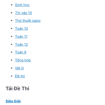
Sinh học
Thi vào 10
Thủ thuật casio
Toán 10
Toán 11
Toán 12
Toán 9
Tổng hợp
Vật lý
Đề thi
Tải Đề Thi
Siêu Giỏi