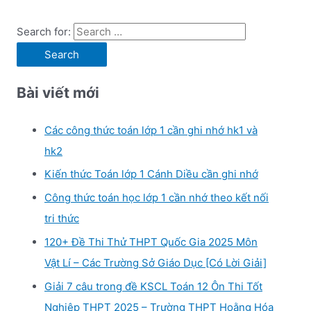
Search for:
Bài viết mới
Các công thức toán lớp 1 cần ghi nhớ hk1 và
hk2
Kiến thức Toán lớp 1 Cánh Diều cần ghi nhớ
Công thức toán học lớp 1 cần nhớ theo kết nối
tri thức
120+ Đề Thi Thử THPT Quốc Gia 2025 Môn
Vật Lí – Các Trường Sở Giáo Dục [Có Lời Giải]
Giải 7 câu trong đề KSCL Toán 12 Ôn Thi Tốt
Nghiệp THPT 2025 – Trường THPT Hoằng Hóa