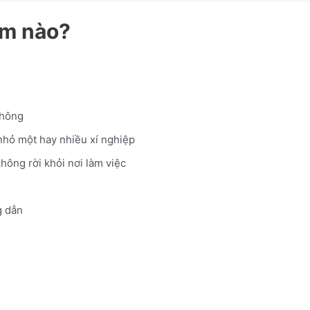
ểm nào?
không
 nhỏ một hay nhiều xí nghiệp
không rời khỏi nơi làm việc
 dẫn