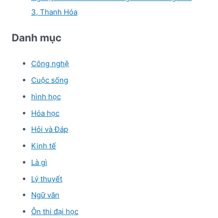
3, Thanh Hóa
Danh mục
Công nghệ
Cuộc sống
hình học
Hóa học
Hỏi và Đáp
Kinh tế
Là gì
Lý thuyết
Ngữ văn
Ôn thi đại học