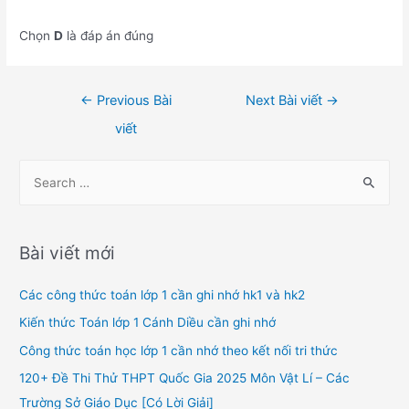
Chọn
D
là đáp án đúng
Điều
←
Previous Bài
Next Bài viết
→
hướng
viết
bài
viết
S
e
a
r
Bài viết mới
c
h
Các công thức toán lớp 1 cần ghi nhớ hk1 và hk2
f
Kiến thức Toán lớp 1 Cánh Diều cần ghi nhớ
o
Công thức toán học lớp 1 cần nhớ theo kết nối tri thức
r
120+ Đề Thi Thử THPT Quốc Gia 2025 Môn Vật Lí – Các
:
Trường Sở Giáo Dục [Có Lời Giải]