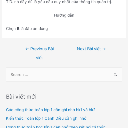
TíD. nh đầy đủ là yêu cầu duy nhất của thông tin quản trị.
Hướng dẫn
Chọn
B
là đáp án đúng
Điều
←
Previous Bài
Next Bài viết
→
hướng
viết
bài
viết
S
e
a
r
Bài viết mới
c
h
Các công thức toán lớp 1 cần ghi nhớ hk1 và hk2
f
Kiến thức Toán lớp 1 Cánh Diều cần ghi nhớ
o
Công thức toán học lớp 1 cần nhớ theo kết nối tri thức