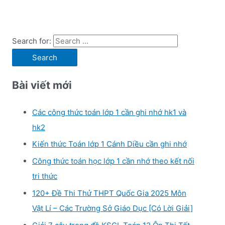
Search for:
Bài viết mới
Các công thức toán lớp 1 cần ghi nhớ hk1 và
hk2
Kiến thức Toán lớp 1 Cánh Diều cần ghi nhớ
Công thức toán học lớp 1 cần nhớ theo kết nối
tri thức
120+ Đề Thi Thử THPT Quốc Gia 2025 Môn
Vật Lí – Các Trường Sở Giáo Dục [Có Lời Giải]