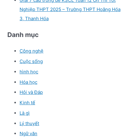
Giải 7 câu trong đề KSCL Toán 12 Ôn Thi Tốt
Nghiệp THPT 2025 – Trường THPT Hoằng Hóa
3, Thanh Hóa
Danh mục
Công nghệ
Cuộc sống
hình học
Hóa học
Hỏi và Đáp
Kinh tế
Là gì
Lý thuyết
Ngữ văn