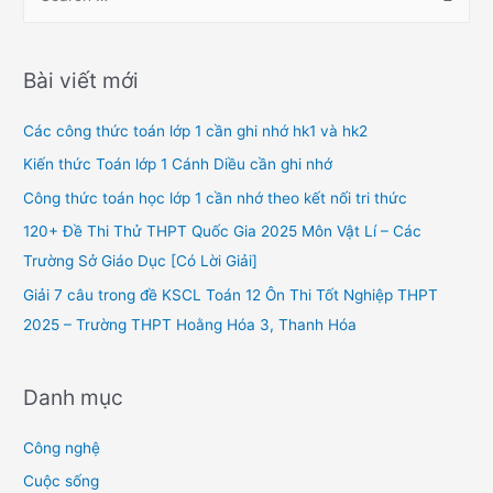
e
a
r
Bài viết mới
c
h
Các công thức toán lớp 1 cần ghi nhớ hk1 và hk2
f
Kiến thức Toán lớp 1 Cánh Diều cần ghi nhớ
o
Công thức toán học lớp 1 cần nhớ theo kết nối tri thức
r
120+ Đề Thi Thử THPT Quốc Gia 2025 Môn Vật Lí – Các
:
Trường Sở Giáo Dục [Có Lời Giải]
Giải 7 câu trong đề KSCL Toán 12 Ôn Thi Tốt Nghiệp THPT
2025 – Trường THPT Hoằng Hóa 3, Thanh Hóa
Danh mục
Công nghệ
Cuộc sống