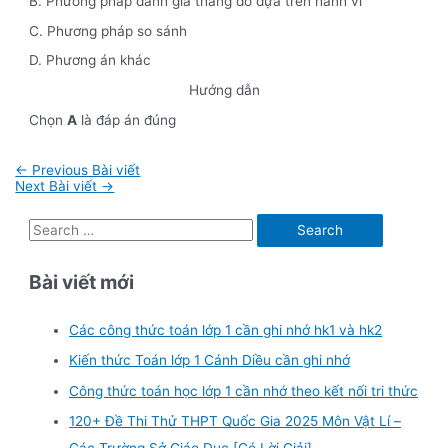
B. Phương pháp đánh giá thang đo dựa trên hành vi
C. Phương pháp so sánh
D. Phương án khác
Hướng dẫn
Chọn
A
là đáp án đúng
Điều
←
Previous Bài viết
hướng
Next Bài viết
→
bài
viết
S
e
Bài viết mới
a
r
Các công thức toán lớp 1 cần ghi nhớ hk1 và hk2
c
Kiến thức Toán lớp 1 Cánh Diều cần ghi nhớ
h
f
Công thức toán học lớp 1 cần nhớ theo kết nối tri thức
o
120+ Đề Thi Thử THPT Quốc Gia 2025 Môn Vật Lí –
r