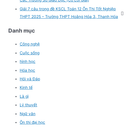
Các Trường Sở Giáo Dục [Có Lời Giải]
:
Giải 7 câu trong đề KSCL Toán 12 Ôn Thi Tốt Nghiệp
THPT 2025 – Trường THPT Hoằng Hóa 3, Thanh Hóa
Danh mục
Công nghệ
Cuộc sống
hình học
Hóa học
Hỏi và Đáp
Kinh tế
Là gì
Lý thuyết
Ngữ văn
Ôn thi đại học