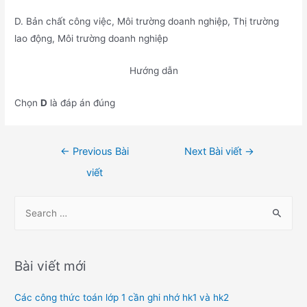
D. Bản chất công việc, Môi trường doanh nghiệp, Thị trường
lao động, Môi trường doanh nghiệp
Hướng dẫn
Chọn
D
là đáp án đúng
Điều
←
Previous Bài
Next Bài viết
→
hướng
viết
bài
viết
S
e
a
r
Bài viết mới
c
h
Các công thức toán lớp 1 cần ghi nhớ hk1 và hk2